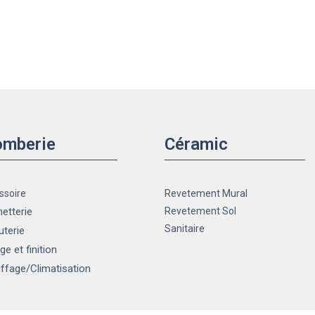
omberie
Céramic
ssoire
Revetement Mural
etterie
Revetement Sol
Sanitaire
uterie
ge et finition
ffage
/Climatisation