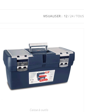
VISUALISER :
12
24
TOUS
Caisse à outils