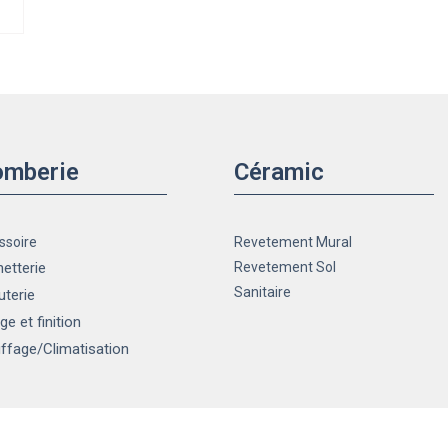
omberie
Céramic
ssoire
Revetement Mural
etterie
Revetement Sol
Sanitaire
uterie
ge et finition
ffage
/Climatisation