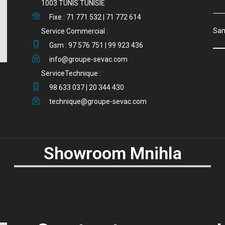
1003 TUNIS TUNISIE
Fixe : 71 771 532 | 71 772 614
S
Service Commercial :
Gsm : 97 576 751 | 99 923 436
info@groupe-sevac.com
ServiceTechnique :
98 633 037 | 20 344 430
technique@groupe-sevac.com
Showroom Mnihla