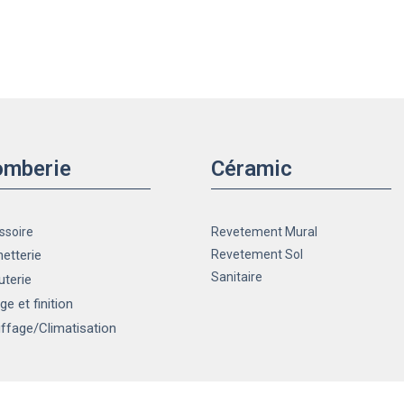
omberie
Céramic
ssoire
Revetement Mural
etterie
Revetement Sol
Sanitaire
uterie
ge et finition
ffage
/Climatisation