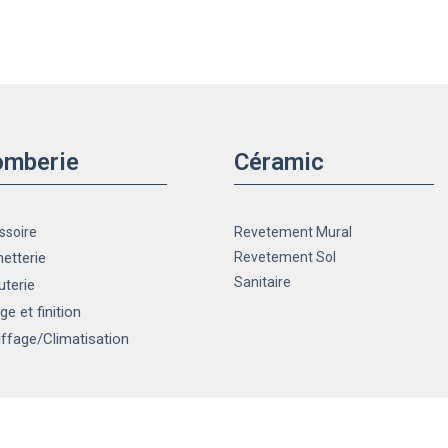
omberie
Céramic
ssoire
Revetement Mural
etterie
Revetement Sol
Sanitaire
uterie
ge et finition
ffage
/Climatisation