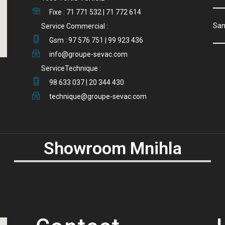
Fixe : 71 771 532 | 71 772 614
S
Service Commercial :
Gsm : 97 576 751 | 99 923 436
info@groupe-sevac.com
ServiceTechnique :
98 633 037 | 20 344 430
technique@groupe-sevac.com
Showroom Mnihla