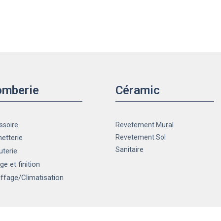
omberie
Céramic
ssoire
Revetement Mural
etterie
Revetement Sol
Sanitaire
uterie
ge et finition
ffage
/Climatisation