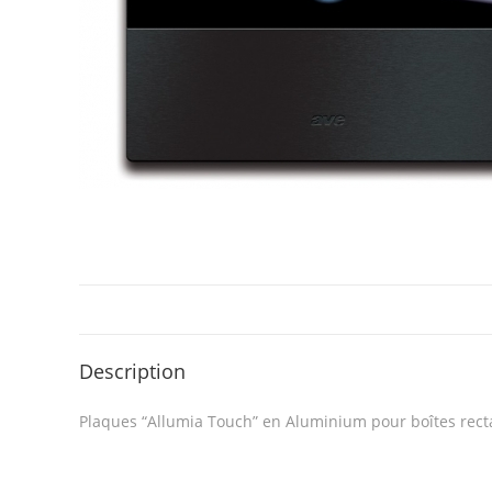
Description
Plaques “Allumia Touch” en Aluminium pour boîtes rec