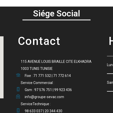
Siége Social
Contact
115 AVENUE LOUIS BRAILLE CITE ELKHADRA
Lu
1003 TUNIS TUNISIE
Fixe : 71 771 532 | 71 772 614
S
Service Commercial :
Gsm : 97 576 751 | 99 923 436
info@groupe-sevac.com
ServiceTechnique :
98 633 037 | 20 344 430