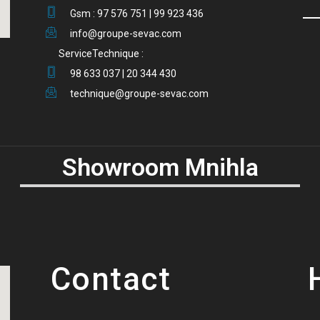
Gsm : 97 576 751 | 99 923 436
info@groupe-sevac.com
ServiceTechnique :
98 633 037 | 20 344 430
technique@groupe-sevac.com
Showroom Mnihla
Contact