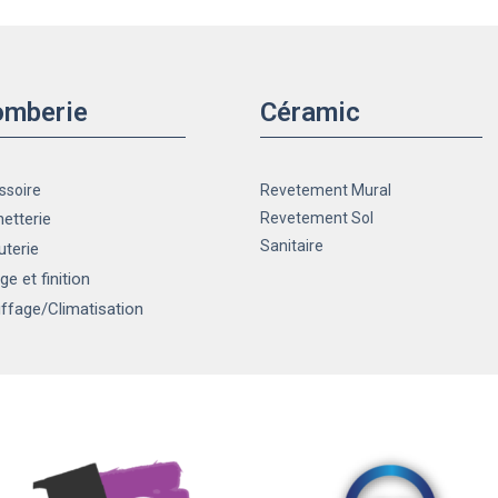
omberie
Céramic
ssoire
Revetement Mural
etterie
Revetement Sol
Sanitaire
uterie
ge et finition
ffage
/Climatisation