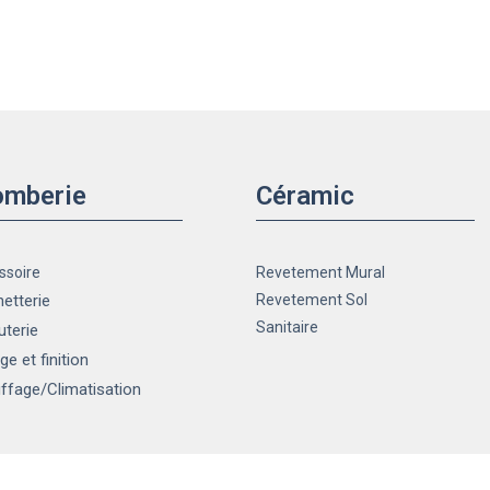
omberie
Céramic
ssoire
Revetement Mural
etterie
Revetement Sol
Sanitaire
uterie
ge et finition
ffage
/Climatisation