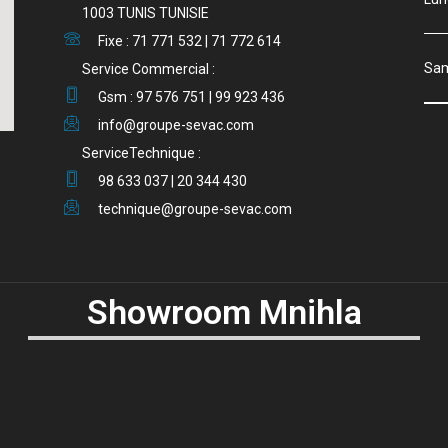
1003 TUNIS TUNISIE
Fixe : 71 771 532 | 71 772 614
S
Service Commercial :
Gsm : 97 576 751 | 99 923 436
info@groupe-sevac.com
ServiceTechnique :
98 633 037 | 20 344 430
technique@groupe-sevac.com
Showroom Mnihla