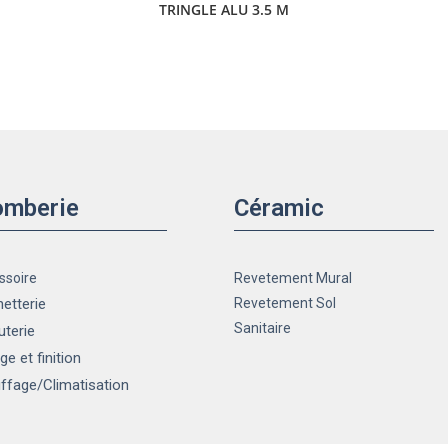
TRINGLE ALU 3.5 M
omberie
Céramic
ssoire
Revetement Mural
etterie
Revetement Sol
Sanitaire
uterie
ge et finition
ffage
/Climatisation