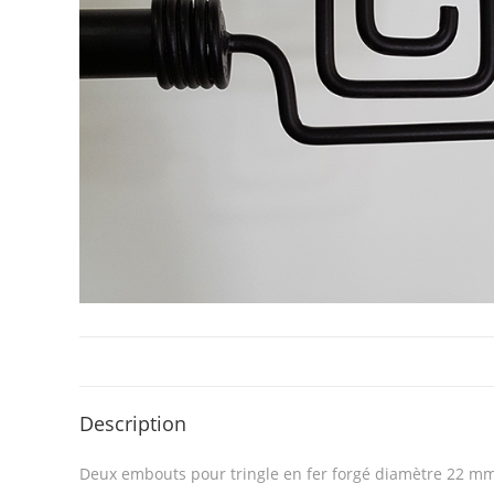
Description
Deux embouts pour tringle en fer forgé diamètre 22 mm