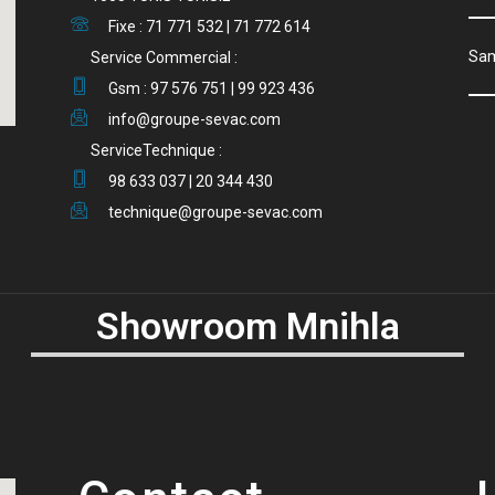
Fixe : 71 771 532 | 71 772 614
S
Service Commercial :
Gsm : 97 576 751 | 99 923 436
info@groupe-sevac.com
ServiceTechnique :
98 633 037 | 20 344 430
technique@groupe-sevac.com
Showroom Mnihla