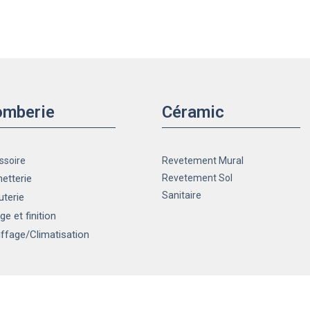
omberie
Céramic
ssoire
Revetement Mural
etterie
Revetement Sol
Sanitaire
uterie
ge et finition
ffage
/Climatisation