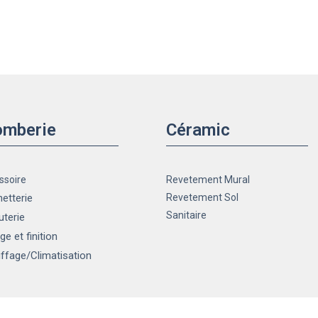
omberie
Céramic
ssoire
Revetement Mural
etterie
Revetement Sol
Sanitaire
uterie
ge et finition
ffage
/Climatisation