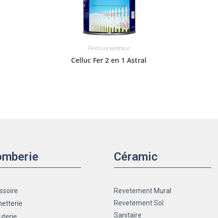
Peinture extérieur
Celluc Fer 2 en 1 Astral
omberie
Céramic
ssoire
Revetement Mural
etterie
Revetement Sol
Sanitaire
uterie