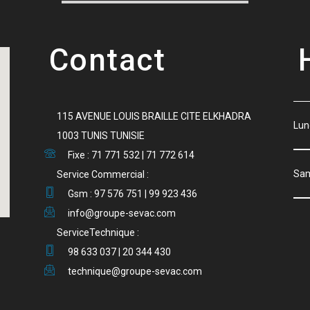
Contact
115 AVENUE LOUIS BRAILLE CITE ELKHADRA
Lu
1003 TUNIS TUNISIE
Fixe : 71 771 532 | 71 772 614
S
Service Commercial :
Gsm : 97 576 751 | 99 923 436
info@groupe-sevac.com
ServiceTechnique :
98 633 037 | 20 344 430
technique@groupe-sevac.com