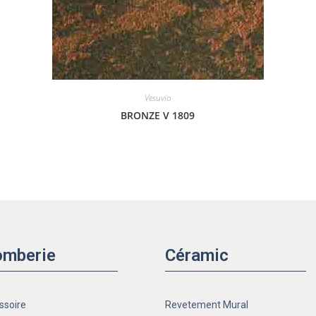
Vesuvio
BRONZE V 1809
omberie
Céramic
ssoire
Revetement Mural