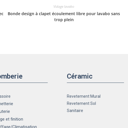
Vidage lavabo
ec
Bonde design à clapet écoulement libre pour lavabo sans
trop plein
omberie
Céramic
ssoire
Revetement Mural
etterie
Revetement Sol
Sanitaire
uterie
ge et finition
ffage
/Climatisation