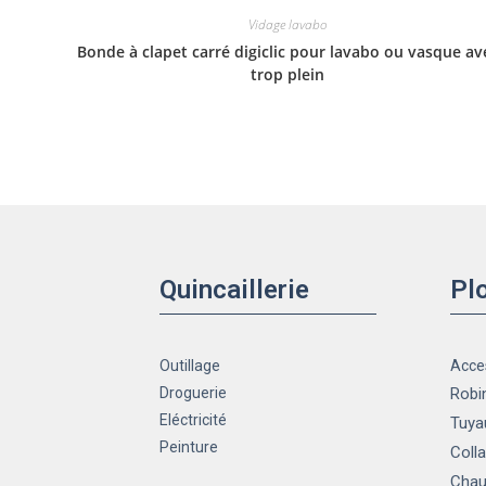
Vidage lavabo
Bonde à clapet carré digiclic pour lavabo ou vasque av
trop plein
Quincaillerie
Pl
Outillage
Acce
Droguerie
Robin
Eléctricité
Tuya
Peinture
Colla
Chau