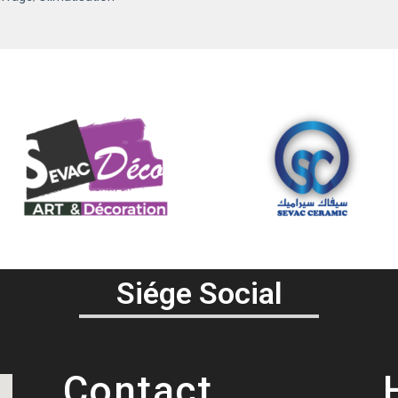
Siége Social
Contact